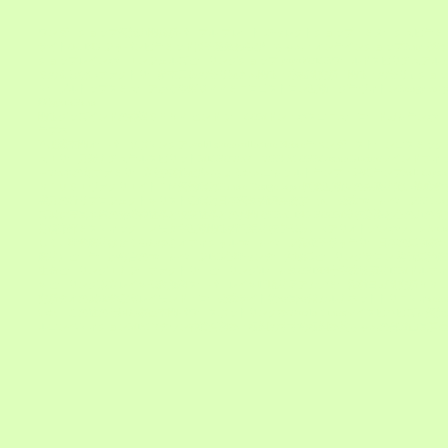
ワンダーショップ
超能力開発所
パープル プレート.JP
セレクトショップ・ミヌーシュ
ピラミ
サイト
Q-LINK ジャパン
ピラミッド帽子
座敷わらびーちゃん・オンラインショップ
Emy
脳幹
ショップ
レインボーエンジェルズ
ヒーリングショップ yoyo
VOICE
ワールドスピリチュアル
Ｓ
おまじないファクトリー夢空工房
お守り屋さん
開運・幸福研究所
「開運・お守り」ショッ
テーブルトップス
ミューアかぐや姫
ＧＰＰ
ミニロゴストロン
波動・グラヴィトン
Energy Ar
経屋
SitaRama
開運グッズ
インドの神様ＳＨＯＰ ヒンドゥー.COM
ドン・ボスコ
ニューロード
ガムランボー
ラプネ
不思議空間オーパーツ
ポテンシア
world stone collection Nehan
ラベンダーストーン
コスミック
ュエリー
月船
ナチュラルスピリット
MICROWAY WEB STORE
Cosme Kitchen
マインドフィ
～WA
木の花ファミリー
京都内村屋
びんちょうたんコム
ソルトランプ・岩塩ランプ
Salt Cryst
ＢＩＵＳ
エヴァクリエイト
ＴＭ超越瞑想
Human Design Japan
国際波動友の会
魔法使い養成学
満月の祈りプロジェクト
キリスト教瞑想
日本超愛術師会
斎藤一人 公式ホームページ
EFT-Ja
ズ風景写真
木霊の森
精神世界と現実世界との狭間で
HEALING ROOM
潜在意識と心の力の研
身倶楽部
ミスティック・メモ
文字波動開運術活用法
在音伝房。＜アリオトデンボウ。＞
Sofi
しく。
理学療法
はせくらみゆきオフィシャルホームページ
龍敬子ギャラリー
日本の気功家た
療法）
ヒーラーかめ吉のホームページ
ISK心理センター大塚
氣ヒーリングサロン 祥
元気治療
生命ヒーリング
エナジーファクトリー
ヒーリングルーム愛
ORINN
十字式健康法
IHMドルフ
キヒーリング東京レイキ伝授無料
スーパーレイキ
呼吸法
原アカデミー
龍村ヨガ研究所
ＯＢＥ
究所
タオの風水学教室
レイモンド・ロー公式サイト
祐☆真☆館
カルナネット
トリニティ
anem
いた、この世の仕組み
家出空間
パワースポットリンク集
Wonder Times
マイスピ
ハピズム
超能力
ルコンペティション
MISTYタウン
神道資料集・祝詞
おすすめ祝詞集
英ちゃんの高野山真言